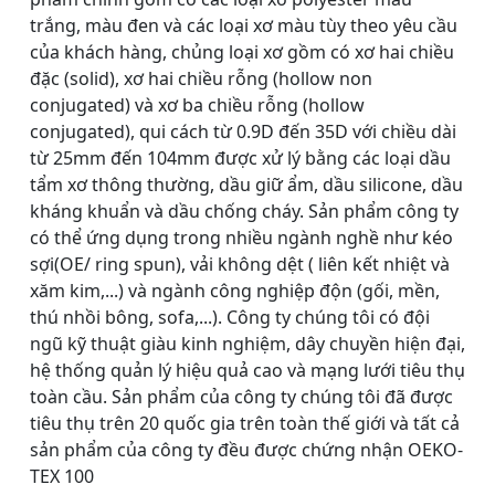
trắng, màu đen và các loại xơ màu tùy theo yêu cầu
của khách hàng, chủng loại xơ gồm có xơ hai chiều
đặc (solid), xơ hai chiều rỗng (hollow non
conjugated) và xơ ba chiều rỗng (hollow
conjugated), qui cách từ 0.9D đến 35D với chiều dài
từ 25mm đến 104mm được xử lý bằng các loại dầu
tẩm xơ thông thường, dầu giữ ẩm, dầu silicone, dầu
kháng khuẩn và dầu chống cháy. Sản phẩm công ty
có thể ứng dụng trong nhiều ngành nghề như kéo
sợi(OE/ ring spun), vải không dệt ( liên kết nhiệt và
xăm kim,...) và ngành công nghiệp độn (gối, mền,
thú nhồi bông, sofa,...). Công ty chúng tôi có đội
ngũ kỹ thuật giàu kinh nghiệm, dây chuyền hiện đại,
hệ thống quản lý hiệu quả cao và mạng lưới tiêu thụ
toàn cầu. Sản phẩm của công ty chúng tôi đã được
tiêu thụ trên 20 quốc gia trên toàn thế giới và tất cả
sản phẩm của công ty đều được chứng nhận OEKO-
TEX 100