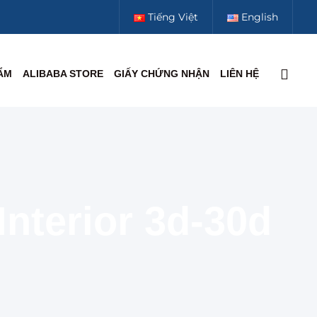
Tiếng Việt
English
ẨM
ALIBABA STORE
GIẤY CHỨNG NHẬN
LIÊN HỆ
Interior 3d-30d