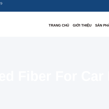
69
TRANG CHỦ
GIỚI THIỆU
SẢN PH
d Fiber For Car 